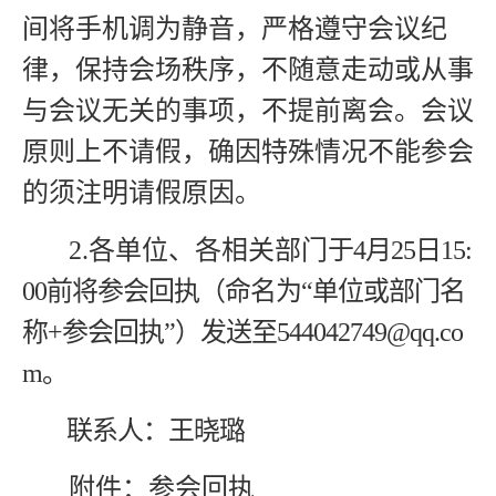
间将手机调为静音，严格遵守会议纪
律，
保持会场秩序，不随意走动或从事
与会议无关的事项，不提前离会。会议
原则上不请假，确因特殊情况不能参会
的须注明请假原因。
2.
各单位、各相关部门
于
4
月
25
日
15:
00
前将参会回执（命名为
“
单位或部门名
称
+
参会回执
”
）发送至
544042749@qq.co
m
。
联系人：王晓璐
附件：参会回执