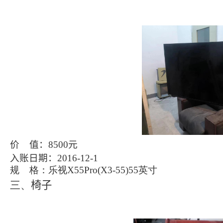
价
值：
8500
元
入账日期：
2016-12-1
规
格：乐视
X55Pro(X3-55)55
英寸
三、
椅子