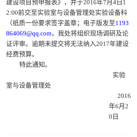
建设项目预申报表》，并于
2016
年
7
月
4
日
1
2:00
前交至实验室与设备管理处实验设备科
（纸质一份要求签字盖章；电子版发至
1193
864069@qq.com
，我处将组织现场调研及论
证评审。逾期未提交将无法纳入
2017
年建设
经费预算。
特此通知。
实验
室与设备管理处
2016
年
6
月
2
0
日